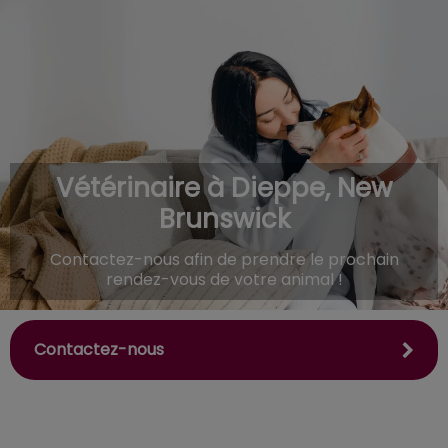
IvcPractices.HeaderNav.Search.Label
Envoyer
Vétérinaire à Dieppe, New
Brunswick
Contactez-nous afin de prendre le prochain
rendez-vous de votre animal !
Contactez-nous