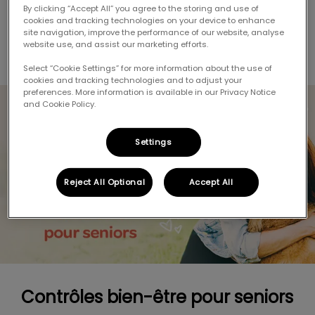
des informations sur notre partenariat avec
By clicking “Accept All” you agree to the storing and use of
cookies and tracking technologies on your device to enhance
le
Riverview Animal Health Centre
pour les services
site navigation, improve the performance of our website, analyse
de soins d’urgence de vos animaux de compagnie.
website use, and assist our marketing efforts.
Select “Cookie Settings” for more information about the use of
cookies and tracking technologies and to adjust your
preferences. More information is available in our Privacy Notice
and Cookie Policy.
Settings
Reject All Optional
Accept All
Contrôles bien-être pour seniors