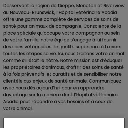
Desservant la région de Dieppe, Moncton et Riverview
au Nouveau-Brunswick, l’Hôpital vétérinaire Acadia
offre une gamme complète de services de soins de
santé pour animaux de compagnie. Consciente de la
place spéciale qu’occupe votre compagnon au sein
de votre famille, notre équipe s’engage à lui fournir
des soins vétérinaires de qualité supérieure à travers
toutes les étapes sa vie. Ici, nous traitons votre animal
comme s’il était le nôtre. Notre mission est d’éduquer
les propriétaires d’animaux, d’offrir des soins de santé
à la fois préventifs et curatifs et de sensibiliser notre
clientèle aux enjeux de santé animale. Communiquez
avec nous dès aujourd’hui pour en apprendre
davantage sur la manière dont l’Hôpital vétérinaire
Acadia peut répondre à vos besoins et à ceux de
votre animal.
Demandez-nous