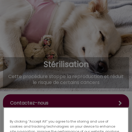
IvcPractices.HeaderNav.Search.Label
Envoyer
Stérilisation
Cette procédure stoppe la reproduction et réduit
le risque de certains cancers
Contactez-nous
By clicking “Accept All” you agree to the storing and use of
cookies and tracking technologies on your device to enhance
site navigation, improve the performance of our website, analyse